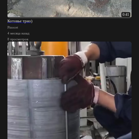
0:41
Котовье трио)
Pinocet
4 месяца назад
8 просмотров