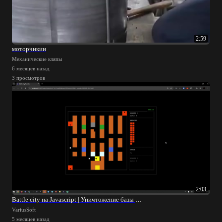
2:59
моторчикии
Механические кляпы
6 месяцев назад
3 просмотров
2:03
Battle city на Javascript | Уничтожение базы и спавн врагов
VariusSoft
5 месяцев назад