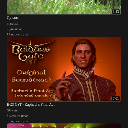
1:13
Суслики
maratashi
2 дня назад
11 просмотров
7:01
BG3 OST - Raphael’s Final Act
GGtsune
5 месяцев назад
30 просмотров