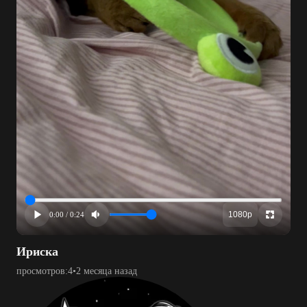
1080p
0:00 / 0:24
Ириска
просмотров:
4
•
2 месяца назад