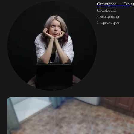
Стриповое — Леан
CircusBirdEli
4 месяца назад
14 просмотров