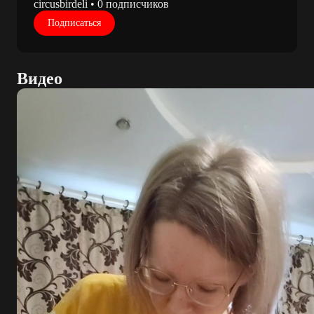
circusbirdeli
•
0 подписчиков
Подписаться
Видео