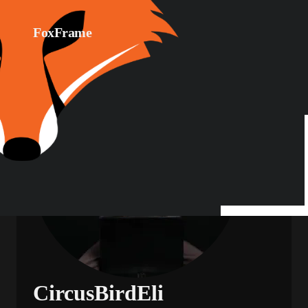
FoxFrame
CircusBirdEli