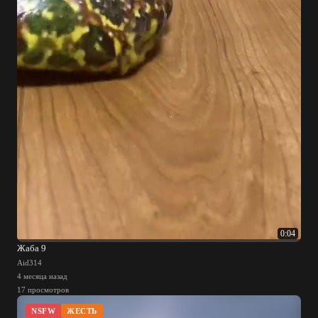
0:04
Жаба 9
Aid314
4 месяца назад
17 просмотров
NSFW
ЖЕСТЬ