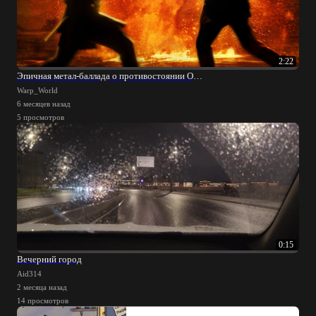
2:22
Эпичная метал-баллада о противостоянии Оби-Вана и Энакина (эпизод III ЗВ)
Warp_World
6 месяцев назад
5 просмотров
0:15
Вечерний город
Aid314
2 месяца назад
14 просмотров