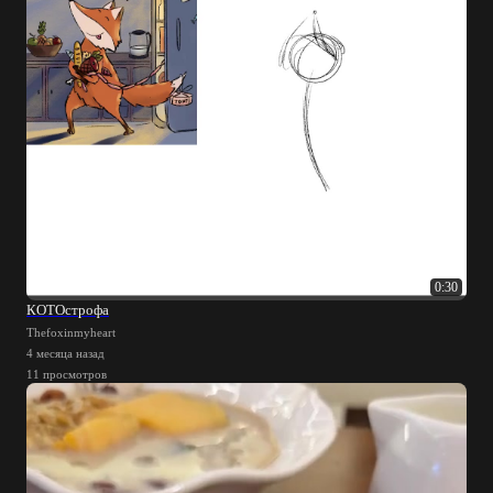
0:30
КОТОстрофа
Thefoxinmyheart
4 месяца назад
11 просмотров