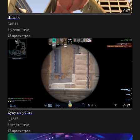
0:07
Шизик
Aid314
4 месяца назад
18 просмотров
0:17
Куку не убить
I_1337
2 недели назад
12 просмотров