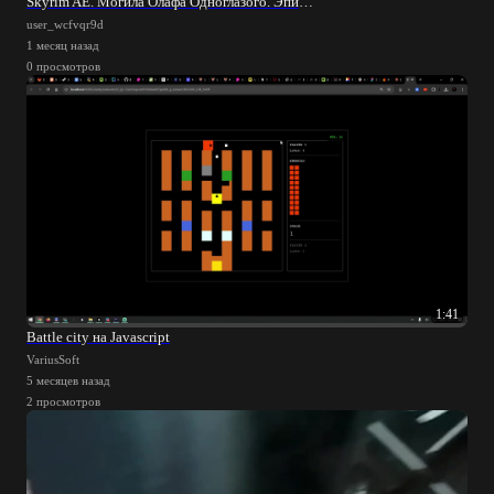
Skyrim AE. Могила Олафа Одноглазого. Эпичный бой
user_wcfvqr9d
1 месяц назад
0 просмотров
1:41
Battle city на Javascript
VariusSoft
5 месяцев назад
2 просмотров