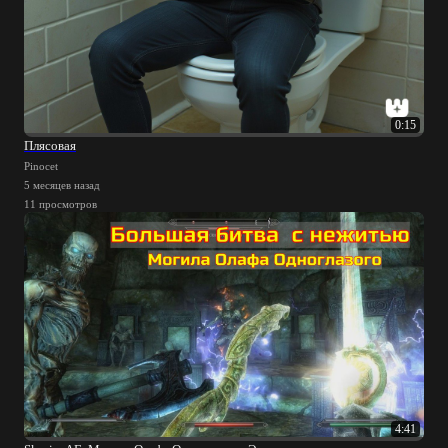
0:15
Плясовая
Pinocet
5 месяцев назад
11 просмотров
4:41