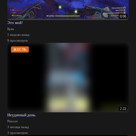
0:06
Это мой!
Кука
1 неделю назад
9 просмотров
ЖЕСТЬ
2:22
Неудачный день.
Pinocet
3 месяца назад
3 просмотров