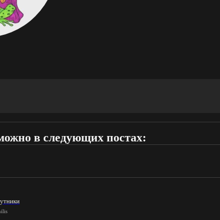
можно в следующих постах:
утники
ilis