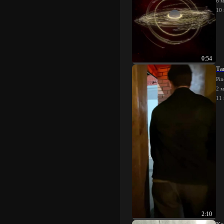
6 м
10
0:54
Та
Pin
2 м
11
2:10