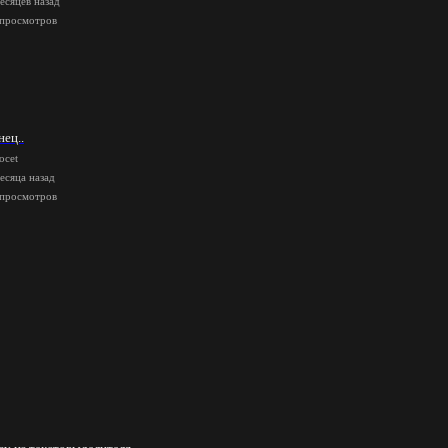
есяцев назад
 просмотров
нец..
ocet
есяца назад
 просмотров