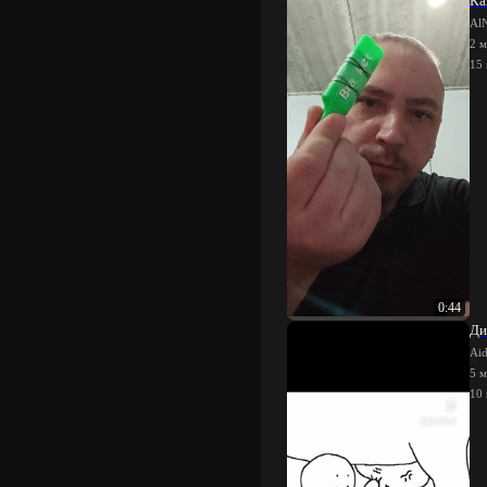
Ка
Al
2 м
15
0:44
Ди
Ai
5 м
10