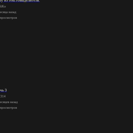
зу из текстовыделителя.
NiKo
есяца назад
 просмотров
чь 3
d314
есяцев назад
 просмотров