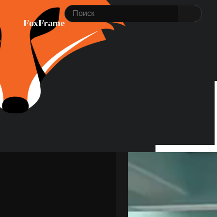
FoxFrame
Главная
Моменты
VariusSoft © 2026