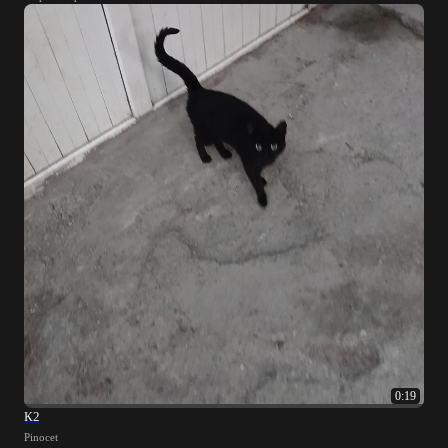
0:19
К2
Pinocet