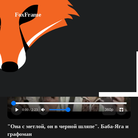
FoxFrame
360p
0:00 / 2:23
"Она с метлой, он в черной шляпе". Баба-Яга и
графоман